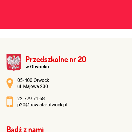
Przedszkolne nr 20
w Otwocku
Adres pocztowy:
05-400 Otwock
ul. Majowa 230
22 779 71 68
p20@oswiata-otwock.pl
Bądź z nami