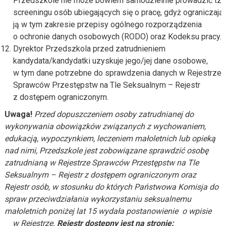
Przedszkole nie może bowiem samodzielnie prowadzić tzw
screeningu osób ubiegających się o pracę, gdyż ograniczają
ją w tym zakresie przepisy ogólnego rozporządzenia
o ochronie danych osobowych (RODO) oraz Kodeksu pracy.
Dyrektor Przedszkola przed zatrudnieniem
kandydata/kandydatki uzyskuje jego/jej dane osobowe,
w tym dane potrzebne do sprawdzenia danych w Rejestrze
Sprawców Przestępstw na Tle Seksualnym – Rejestr
z dostępem ograniczonym.
Uwaga!
Przed dopuszczeniem osoby zatrudnianej do
wykonywania obowiązków związanych z wychowaniem,
edukacją, wypoczynkiem, leczeniem małoletnich lub opieką
nad nimi, Przedszkole jest zobowiązane sprawdzić osobę
zatrudnianą w Rejestrze Sprawców Przestępstw na Tle
Seksualnym
– Rejestr z dostępem ograniczonym oraz
Rejestr osób, w stosunku do których Państwowa Komisja do
spraw przeciwdziałania wykorzystaniu seksualnemu
małoletnich poniżej lat
15
wydała postanowienie o wpisie
w Rejestrze.
Rejestr dostępny jest na stronie: