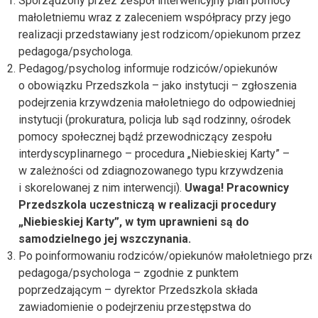
Sporządzony przez zespół interwencyjny plan pomocy
małoletniemu wraz z zaleceniem współpracy przy jego
realizacji przedstawiany jest rodzicom/opiekunom przez
pedagoga/psychologa.
Pedagog/psycholog informuje rodziców/opiekunów
o obowiązku Przedszkola – jako instytucji – zgłoszenia
podejrzenia krzywdzenia małoletniego do odpowiedniej
instytucji (prokuratura, policja lub sąd rodzinny, ośrodek
pomocy społecznej bądź przewodniczący zespołu
interdyscyplinarnego – procedura „Niebieskiej Karty” –
w zależności od zdiagnozowanego typu krzywdzenia
i skorelowanej z nim interwencji).
Uwaga! Pracownicy
Przedszkola uczestniczą w realizacji procedury
„Niebieskiej Karty”, w tym uprawnieni są do
samodzielnego jej wszczynania.
Po poinformowaniu rodziców/opiekunów małoletniego prze
pedagoga/psychologa – zgodnie z punktem
poprzedzającym – dyrektor Przedszkola składa
zawiadomienie o podejrzeniu przestępstwa do