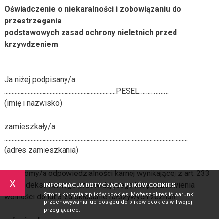
Oświadczenie o niekaralności i zobowiązaniu do
przestrzegania
podstawowych zasad ochrony nieletnich przed
krzywdzeniem
Ja niżej podpisany/a
............................................................................PESEL………………
(imię i nazwisko)
zamieszkały/a
.............................................................................................................................
(adres zamieszkania)
świadomy/a odpowiedzialności karnej wynikającej z art. 233
x
§ 1 kodeksu karnego przewidującego karę pozbawienia
INFORMACJA DOTYCZĄCA PLIKÓW COOKIES
Strona korzysta z plików cookies. Możesz określić warunki
wolności do lat 3 za składanie fałszywych zeznań
przechowywania lub dostępu do plików cookies w Twojej
przeglądarce.