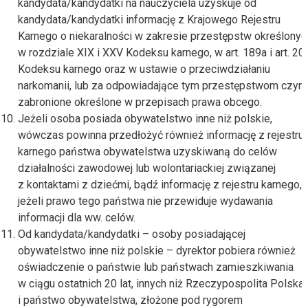
kandydata/kandydatki na nauczyciela uzyskuje od
kandydata/kandydatki informację z Krajowego Rejestru
Karnego o niekaralności w zakresie przestępstw określonyc
w rozdziale XIX i XXV Kodeksu karnego, w art. 189a i art. 20
Kodeksu karnego oraz w ustawie o przeciwdziałaniu
narkomanii, lub za odpowiadające tym przestępstwom czyn
zabronione określone w przepisach prawa obcego.
Jeżeli osoba posiada obywatelstwo inne niż polskie,
wówczas powinna przedłożyć również informację z rejestru
karnego państwa obywatelstwa uzyskiwaną do celów
działalności zawodowej lub wolontariackiej związanej
z kontaktami z dziećmi, bądź informację z rejestru karnego,
jeżeli prawo tego państwa nie przewiduje wydawania
informacji dla ww. celów.
Od kandydata/kandydatki – osoby posiadającej
obywatelstwo inne niż polskie – dyrektor pobiera również
oświadczenie o państwie lub państwach zamieszkiwania
w ciągu ostatnich 20 lat, innych niż Rzeczypospolita Polska
i państwo obywatelstwa, złożone pod rygorem