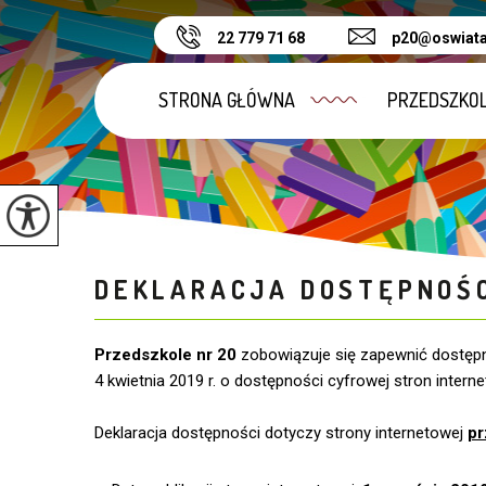
22 779 71 68
p20@oswiata
STRONA GŁÓWNA
PRZEDSZKO
DEKLARACJA DOSTĘPNOŚ
Przedszkole nr 20
zobowiązuje się zapewnić dostęp
4 kwietnia 2019 r. o dostępności cyfrowej stron intern
Deklaracja dostępności dotyczy strony internetowej
pr