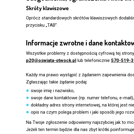
Skróty klawiszowe
Oprócz standardowych skrótów klawiszowych dodaliś
przycisku „TAB”.
Informacje zwrotne i dane kontakto
Wszystkie problemy z dostępnością cyfrową tej stron
p20@oswiata-otwock.pl
lub telefonicznie
570-519-3
Każdy ma prawo wystąpić z żądaniem zapewnienia dostę
Zgłaszając takie żądanie podaj:
swoje imię i nazwisko,
swoje dane kontaktowe (np. numer telefonu, e-mail)
dokładny adres strony internetowej, na której jest n
opis na czym polega problem i jaki sposób jego rozw
Na Twoje zgłoszenie odpowiemy najszybciej jak to możli
Jeżeli ten termin będzie dla nas zbyt krótki poinformu