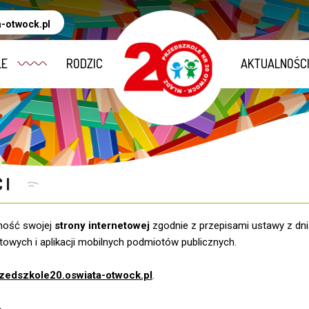
-otwock.pl
LE
RODZIC
AKTUALNOŚC
CI
ność swojej
strony internetowej
zgodnie z przepisami ustawy z dni
etowych i aplikacji mobilnych podmiotów publicznych.
zedszkole20.oswiata-otwock.pl
.