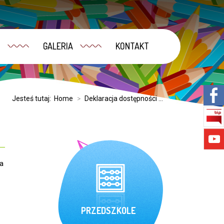
I
GALERIA
KONTAKT
Jesteś tutaj:
Home
>
Deklaracja dostępności ...
a
PRZEDSZKOLE