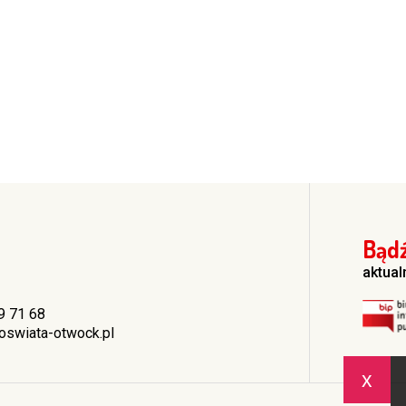
Bądź
aktual
9 71 68
swiata-otwock.pl
x