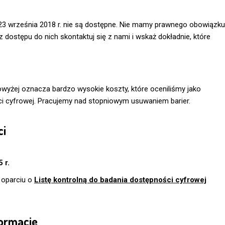
23 września 2018 r. nie są dostępne. Nie mamy prawnego obowiązku
dostępu do nich skontaktuj się z nami i wskaż dokładnie, które
yżej oznacza bardzo wysokie koszty, które oceniliśmy jako
i cyfrowej. Pracujemy nad stopniowym usuwaniem barier.
ci
 r.
 oparciu o
Listę kontrolną do badania dostępności cyfrowej
formacje