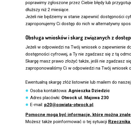
poprawimy zgłoszone przez Ciebie błędy lub przygotuj
dłuższy niż 2 miesiące.
Jeżeli nie będziemy w stanie zapewnić dostępności cyf
zaproponujemy Ci dostęp do nich w alternatywny spos
Obsługa wniosków i skarg związanych z dostęp
Jeżeli w odpowiedzi na Twój wniosek o zapewnienie d
dostępności cyfrowej, a Ty nie zgadzasz się z tą odm
Skargę masz prawo złożyć także, jeśli nie zgadzasz si
zaproponowaliśmy Ci w odpowiedzi na Twój wniosek o
Ewentualną skargę złóż listownie lub mailem do naszej
Osoba kontaktowa:
Agnieszka Dziedzic
Adres placówki:
Otwock ul. Majowa 230
E-mail:
p20@oswiata-otwock.pl
.
Pomocne mogą być informacje, które można znaleź
Możesz także poinformować o tej sytuacji
Rzecznika